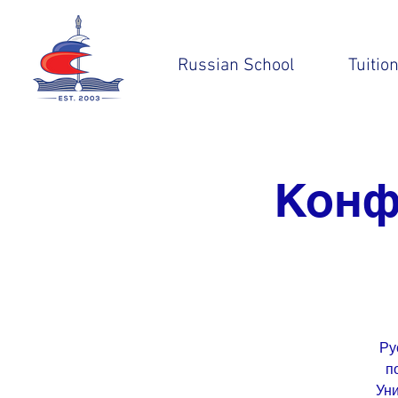
Russian School
Tuitio
Конф
Ру
п
Уни