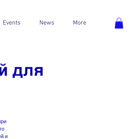
Events
News
More
й для
при
го
ей и