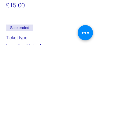
£15.00
Sale ended
Ticket type
Family Ticket
More info
Price
£60.00
Share this event