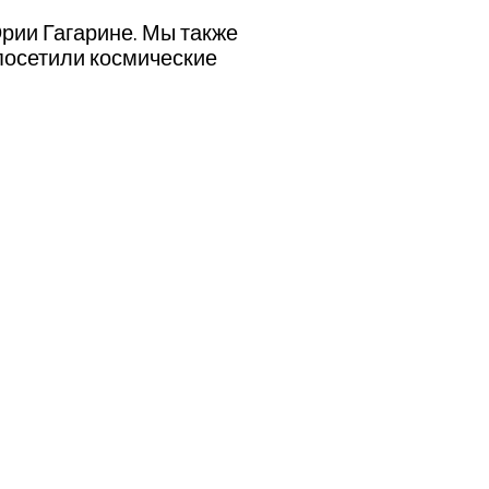
рии Гагарине. Мы также
 посетили космические