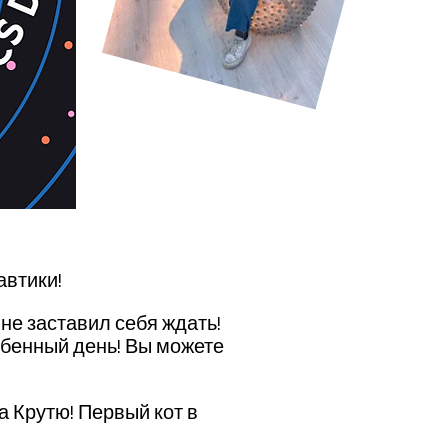
автики!
не заставил себя ждать!
обенный день! Вы можете
а Крутю! Первый кот в